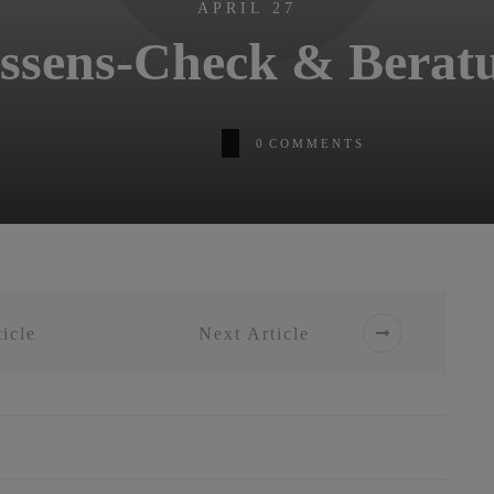
APRIL 27
ssens-Check & Berat
0
COMMENTS
icle
Next Article