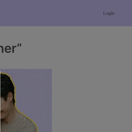
Login
her”