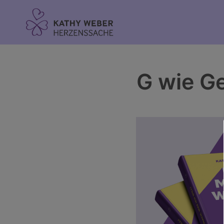
Inhalt
springen
G wie G